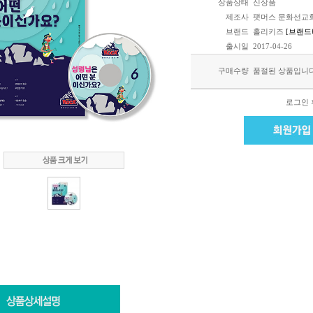
상품상태
신상품
제조사
팻머스 문화선교
브랜드
홀리키즈
[브랜드
출시일
2017-04-26
구매수량
품절된 상품입니
로그인 