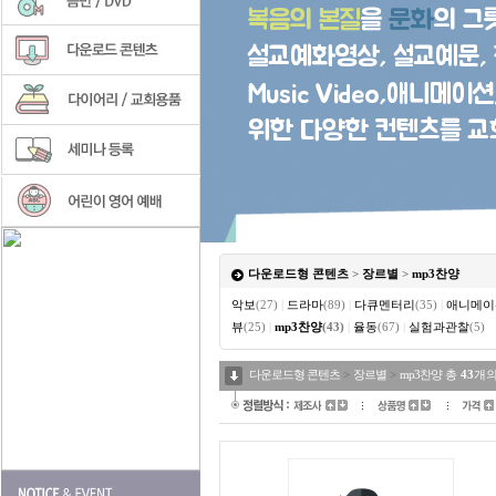
다운로드형 콘텐츠
>
장르별
>
mp3찬양
악보
(27)
|
드라마
(89)
|
다큐멘터리
(35)
|
애니메이
뷰
(25)
|
mp3찬양
(43)
|
율동
(67)
|
실험과관찰
(5)
다운로드형 콘텐츠
>
장르별
>
mp3찬양
총
43
개의